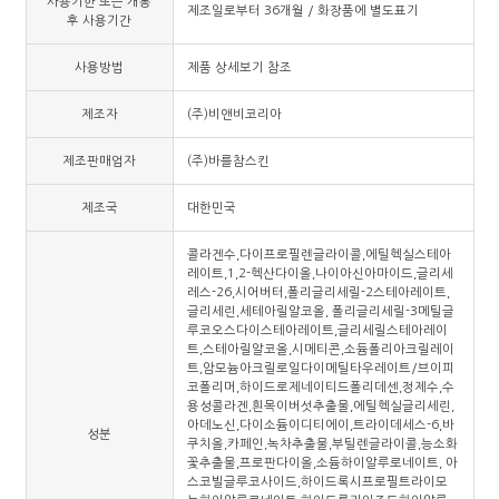
사용기한 또는 개봉
제조일로부터 36개월 / 화장품에 별도표기
후 사용기간
사용방법
제품 상세보기 참조
제조자
(주)비앤비코리아
제조판매업자
(주)바를참스킨
제조국
대한민국
콜라겐수,다이프로필렌글라이콜,에틸헥실스테아
레이트,1,2-헥산다이올,나이아신아마이드,글리세
레스-26,시어버터,폴리글리세릴-2스테아레이트,
글리세린,세테아릴알코올, 폴리글리세릴-3메틸글
루코오스다이스테아레이트,글리세릴스테아레이
트,스테아릴알코올,시메티콘,소듐폴리아크릴레이
트,암모늄아크릴로일다이메틸타우레이트/브이피
코폴리머,하이드로제네이티드폴리데센,정제수,수
용성콜라겐,흰목이버섯추출물,에틸헥실글리세린,
아데노신,다이소듐이디티에이,트라이데세스-6,바
성분
쿠치올,카페인,녹차추출물,부틸렌글라이콜,능소화
꽃추출물,프로판다이올,소듐하이알루로네이트, 아
스코빌글루코사이드,하이드록시프로필트라이모