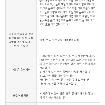
늄하이알루로네이트,하이드롤라이즈드하이알루
로닉애씨드,소듐아세틸레이티드하이알루로네이
트,하이알루로닉애씨드,덱스트란,하이드롤라이즈
드소듐하이알루로네이트,소듐하이알루로네이트
크로스폴리머,아세틸테트라펩타이드-3,붉은토끼
풀꽃추출물,포타슘하이알루로네이트,글라이코프
로테인,올리고펩타이드-2
기능성 화장품의 경우
화장품법에 따른 식품
미백, 주름 개선 이중 기능성화장품
의약품안전처 심사 또
는 보고 유무
1. 화장품 사용 시 또는 사용 후 직사광선에 의하여
사용부위가 붉은 반점, 부어오름 또는 가려움증 등
의 이상 증상이나 부작용이 있는 경우 전문의 등과
상담할 것
사용 중 주의사항
2. 상처가 있는 부위 등에는 사용을 자제할 것
3. 보관 및 취급 시의 주의사항
가) 어린이의 손이 닿지 않는 곳에 보관할 것
나) 직사광선을 피해서 보관할 것
본 제품에 이상이 있을 경우, 공정거래위원회 고시
품질보증기준
에 의거 보상해드립니다.