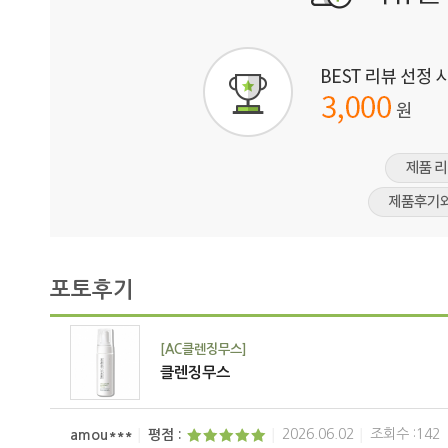
포토후기
[AC클렌징무스]
클렌징무스
2026.06.02
조회수 :142
amou***
평점 :
│
│
│