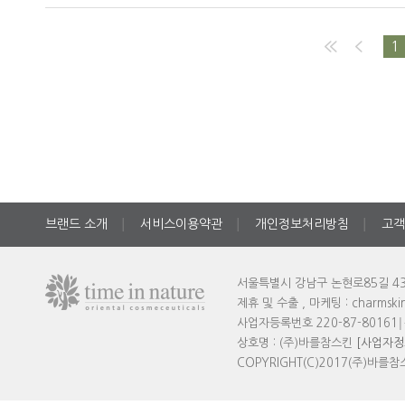
1
브랜드 소개
서비스이용약관
개인정보처리방침
고객
│
│
│
서울특별시 강남구 논현로85길 43
제휴 및 수출 , 마케팅 : charmski
사업자등록번호 220-87-80161
│
상호명 : (주)바를참스킨
[사업자정
COPYRIGHT(C)2017(주)바를참스킨