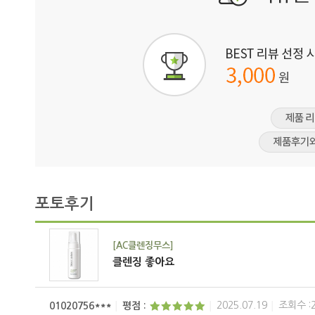
포토후기
[AC클렌징무스]
클렌징 좋아요
2025.07.19
조회수 :2
01020756***
평점 :
│
│
│