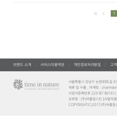
1
브랜드 소개
서비스이용약관
개인정보처리방침
고객
│
│
│
서울특별시 강남구 논현로85길 43
제휴 및 수출 , 마케팅 : charmski
사업자등록번호 220-87-80161
│
상호명 : (주)바를참스킨
[사업자정
COPYRIGHT(C)2017(주)바를참스킨